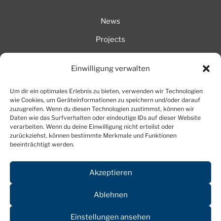
News
Projects
AboraTV
Einwilligung verwalten
Login members
Um dir ein optimales Erlebnis zu bieten, verwenden wir Technologien
wie Cookies, um Geräteinformationen zu speichern und/oder darauf
Legal notice
zuzugreifen. Wenn du diesen Technologien zustimmst, können wir
Daten wie das Surfverhalten oder eindeutige IDs auf dieser Website
verarbeiten. Wenn du deine Einwilligung nicht erteilst oder
Privacy policy
zurückziehst, können bestimmte Merkmale und Funktionen
beeinträchtigt werden.
Cookies
Akzeptieren
Dominique Görlitz • Dr.-S.-Allende-Str. 46 • D − 09119
Ablehnen
Chemnitz | Telefon 0049 – (0)371 725 478 0 | Mobil 0049
Einstellungen ansehen
− (0)163 – 511 57 66 |
dominique.goerlitz@t-online.de