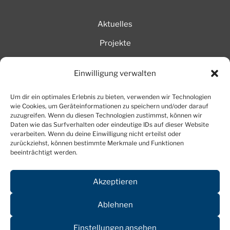
Aktuelles
Projekte
AboraTV
Einwilligung verwalten
Mitglieder intern
Um dir ein optimales Erlebnis zu bieten, verwenden wir Technologien
wie Cookies, um Geräteinformationen zu speichern und/oder darauf
Impressum
zuzugreifen. Wenn du diesen Technologien zustimmst, können wir
Daten wie das Surfverhalten oder eindeutige IDs auf dieser Website
verarbeiten. Wenn du deine Einwilligung nicht erteilst oder
Datenschutz
zurückziehst, können bestimmte Merkmale und Funktionen
beeinträchtigt werden.
Cookies
Akzeptieren
Dominique Görlitz • Dr.-S.-Allende-Str. 46 • D − 09119
Ablehnen
Chemnitz | Telefon 0049 – (0)371 725 478 0 | Mobil 0049
Einstellungen ansehen