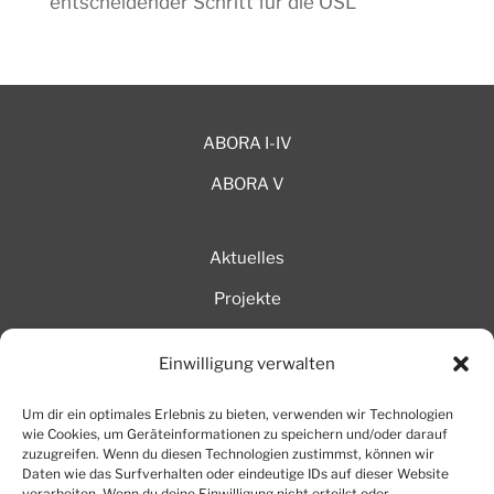
entscheidender Schritt für die OSL
ABORA I-IV
ABORA V
Aktuelles
Projekte
AboraTV
Einwilligung verwalten
Mitglieder intern
Um dir ein optimales Erlebnis zu bieten, verwenden wir Technologien
wie Cookies, um Geräteinformationen zu speichern und/oder darauf
Impressum
zuzugreifen. Wenn du diesen Technologien zustimmst, können wir
Daten wie das Surfverhalten oder eindeutige IDs auf dieser Website
verarbeiten. Wenn du deine Einwilligung nicht erteilst oder